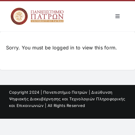
Skip
to
Toggle
content
Navigati
Αρχική
Sorry. You must be logged in to view this form.
Μνημόνια Συνεργασίας
Δι-ιδρυματικές Συμφωνίες
Login
Copyright 2024 | Πανεπιστήμιο Πατρών | Διεύθυνση
Ψηφιακής Διακυβέρνησης και Τεχνολογιών Πληροφορικής
και Επικοινωνιών | All Rights Reserved