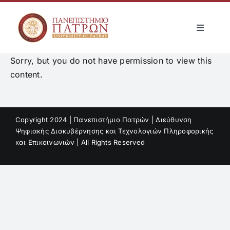
Skip
to
Toggle
content
Navigati
Αρχική
Sorry, but you do not have permission to view this
content.
Μνημόνια Συνεργασίας
Copyright 2024 | Πανεπιστήμιο Πατρών | Διεύθυνση
Δι-ιδρυματικές Συμφωνίες
Ψηφιακής Διακυβέρνησης και Τεχνολογιών Πληροφορικής
και Επικοινωνιών | All Rights Reserved
Login